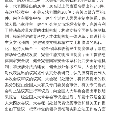
臣说，到3月8日12时，大会秘书处共收到269件议案，其
中，代表团提出的26件，30名以上代表联名提出的243件。
在这些议案中，有关立法方面的268件；有关监督方面的1
件。内容主要集中在：健全全过程人民民主制度体系，保
障人民当家作主；健全社会主义市场经济制度，完善有利
于推动高质量发展的体制机制；构建支持全面创新体制机
制，统筹推进教育科技人才体制机制一体改革；建设社会
主义文化强国，推进物质文明和精神文明相协调的现代
化；坚持人民至上，健全保障和改善民生制度体系；聚焦
推动绿色低碳发展，完善生态文明法律制度；全面贯彻总
体国家安全观，健全完善国家安全体系和公共安全治理机
制；加强涉外法治建设，健全涉外领域立法。大会秘书处
对代表提出的议案逐件认真分析研究，认为没有需要列入
本次会议审议的议案。大会秘书处建议，将代表提出的议
案分别交由全国人大有关专门委员会审议。有关专门委员
会对上述议案进行审议后，向全国人大常委会提出审议结
果报告，经全国人大常委会审议通过后，印发十四届全国
人大四次会议。大会秘书处就代表议案审议和相关工作提
出如下建议：把坚持党的领导贯彻落实到立法工作各方面